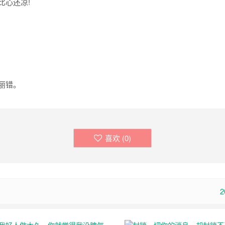
比心还凉!
丽错。
喜欢 (
0
)