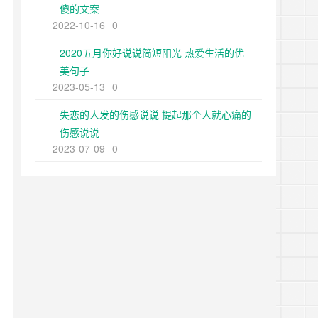
傻的文案
2022-10-16
0
2020五月你好说说简短阳光 热爱生活的优
美句子
2023-05-13
0
失恋的人发的伤感说说 提起那个人就心痛的
伤感说说
2023-07-09
0