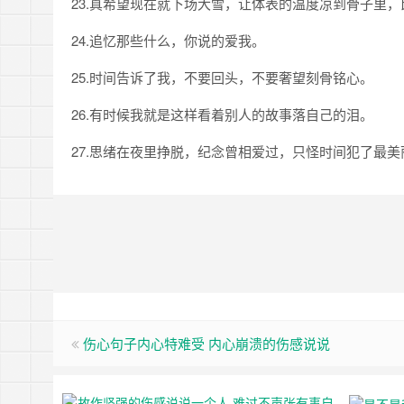
23.真希望现在就下场大雪，让体表的温度凉到骨子里，
24.追忆那些什么，你说的爱我。
25.时间告诉了我，不要回头，不要奢望刻骨铭心。
26.有时候我就是这样看着别人的故事落自己的泪。
27.思绪在夜里挣脱，纪念曾相爱过，只怪时间犯了最美
伤心句子内心特难受 内心崩溃的伤感说说