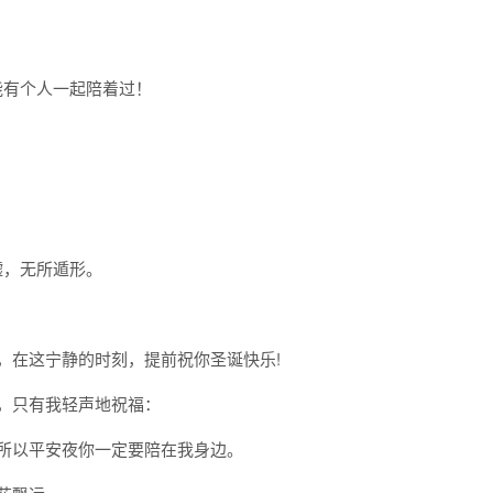
能有个人一起陪着过！
嘘，无所遁形。
，在这宁静的时刻，提前祝你圣诞快乐!
漫，只有我轻声地祝福：
，所以平安夜你一定要陪在我身边。