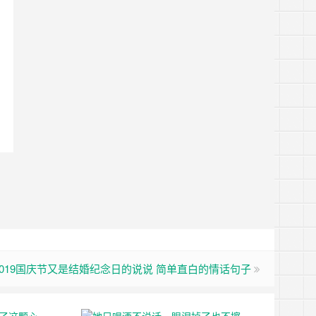
2019国庆节又是结婚纪念日的说说 简单直白的情话句子