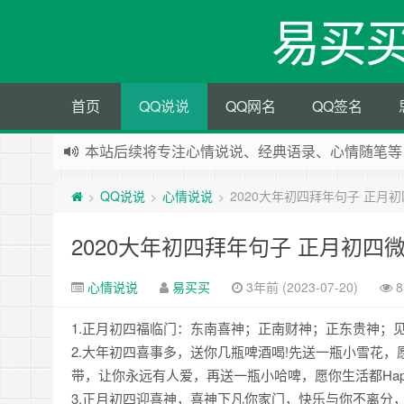
易买
首页
QQ说说
QQ网名
QQ签名
本站后续将专注心情说说、经典语录、心情随笔等
本站改版，下架友情链接
QQ说说
心情说说
2020大年初四拜年句子 正月
>
>
>
2020大年初四拜年句子 正月初四
心情说说
易买买
3年前 (2023-07-20)
8
1.正月初四福临门：东南喜神；正南财神；正东贵神；
2.大年初四喜事多，送你几瓶啤酒喝!先送一瓶小雪花
带，让你永远有人爱，再送一瓶小哈啤，愿你生活都Happ
3.正月初四迎喜神，喜神下凡你家门，快乐与你不离分