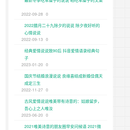
最新冬季吃车厘子的说说 晒吃车厘子的文案
2022-09-28
0
2022腊月二十九除夕的说说 除夕夜好听的
心情说说
2022-09-13
0
经典爱情说说致90后 抖音爱情语录经典句
子
2023-01-20
0
国庆节结婚浪漫说说 良缘喜结成新婚佳偶天
成定三生
2022-11-27
0
古风爱情说说唯美带有诗意的：姑娘留步，
吾心上之人唯汝
2023-06-20
0
2021唯美诗意的朋友圈早安问候语 2021微