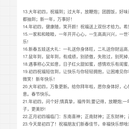
13.大年初四，祝福到；过大年，放鞭炮；团圆饭，好
都抽到；新一年，万事好！
14.年初四，健康随，笑开颜！祝福送上双份才给力。
15.一家和和睦睦，一年开开心心，一生高高兴兴，一
乐!
16.新春五娃送大礼：一礼送你身体旺，二礼送你财运
17.鼠年到，鼠年到，有成绩，别骄傲，失败过，别死掉
18.遇事称心又如意，日子红火甜如蜜，感情欢乐有闺
19.初四祝福短信到，让快乐与你轻轻拥抱，让困难见
微笑！新年快乐！
20.大年初四，万象更新。给你拜年啦，愿你身体好，心
意。春节快乐。
21.年初四，问个好;情真挚，福传到;要记得，放鞭炮;
子，更美妙!
22.正月初四福临门：东南喜神；正南财神；正东财神
23.今天是初四了！祝福朋友们新春佳节，幸福快乐想