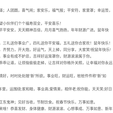
味道；人团圆，喜气闹；家安乐，福气报；平安符，家里罩；幸运签，
希望小伙伴们个个福寿双全，平安喜乐！
世平平安安，天天精神百倍，月月喜气扬扬，年年财源广进。鼠年快
高，三礼送你事业广，四礼送你平安福，五礼送你合家欢！鼠年快乐！
，齐努力，开大炮，好运气，天上掉，同分享，大家笑!祝鼠年快乐!
蜜，事业有成不妒忌，吉祥好运笼罩你，财源滚滚属于你。
你乖乖让道，让烦恼偷偷走掉，让吉祥对你格外关照，让幸福对你永远
情好，时时处处随“新”所欲。事业旺，财运旺，桩桩件件称“新”如
一年里，运围绕;家和睦，事业高;爱情美，相伴老;祝你能，天天笑;好日
；正东鬼神；见好当收，节制饮食。祝春节快乐，万事如意。
啥来啥！恭喜发财、身体健康、财源滚滚、心想事成、万事如意、新年