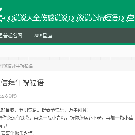
买
-QQ说说大全,伤感说说,QQ说说心情短语,QQ空
思普起名网
888星座
初四微信拜年祝福语
微信拜年祝福语
52次浏览
见好当收，节制饮食。祝春节快乐，万事如意！
，愿你永远有钱花。再送一瓶小青岛，祝你永远都不老。再加一瓶小蓝
y!
，喜事伴你乐永恒。