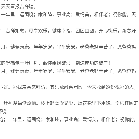
，天天喜报吉祥瑞。
；一年里，运围绕；家和睦，事业高；爱情美，相伴老；祝你能，天
财，吉祥如意，尽享欢乐，健康幸福，团团圆圆，开心快乐，新春好
月月，健健康康。年年岁岁，平平安安。老爸老妈辛苦了，愿爸爸妈
我的祝福像一叶扁舟，载你乘风破浪，到达成功的彼岸！
月月，健健康康。年年岁岁，平平安安。老爸老妈辛苦了，愿爸爸妈
问声好。福禄寿喜来拜访，其乐融融喜团圆。今天收到这份祝福的人，
炮，灶神赐福没烦恼。枝上轻雪吹又少，烟花影里下水饺。贡桔桂圆寿
绕!
鞭炮；一年里，运围绕；家和睦，事业高；爱情美，相伴老；祝你能，