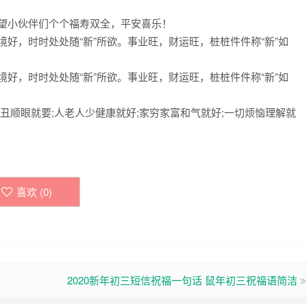
希望小伙伴们个个福寿双全，平安喜乐！
境好，时时处处随“新”所欲。事业旺，财运旺，桩桩件件称“新”如
境好，时时处处随“新”所欲。事业旺，财运旺，桩桩件件称“新”如
人丑顺眼就要;人老人少健康就好;家穷家富和气就好;一切烦恼理解就
喜欢 (
0
)
2020新年初三短信祝福一句话 鼠年初三祝福语简洁