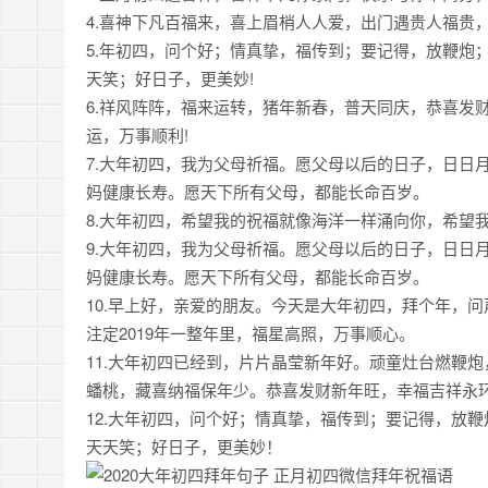
4.喜神下凡百福来，喜上眉梢人人爱，出门遇贵人福贵
5.年初四，问个好；情真挚，福传到；要记得，放鞭炮
天笑；好日子，更美妙!
6.祥风阵阵，福来运转，猪年新春，普天同庆，恭喜发
运，万事顺利!
7.大年初四，我为父母祈福。愿父母以后的日子，日日
妈健康长寿。愿天下所有父母，都能长命百岁。
8.大年初四，希望我的祝福就像海洋一样涌向你，希望
9.大年初四，我为父母祈福。愿父母以后的日子，日日
妈健康长寿。愿天下所有父母，都能长命百岁。
10.早上好，亲爱的朋友。今天是大年初四，拜个年，
注定2019年一整年里，福星高照，万事顺心。
11.大年初四已经到，片片晶莹新年好。顽童灶台燃鞭
蟠桃，藏喜纳福保年少。恭喜发财新年旺，幸福吉祥永环
12.大年初四，问个好；情真挚，福传到；要记得，放
天天笑；好日子，更美妙！