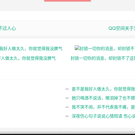
不过人心
QQ空间关
好人做太久，你就觉得我没脾气
封锁一切你的消息，却封锁不了这
是不是我好人做太久，你就觉得
她只喝酒不说话，眼泪掉了也不
我不哭不闹，并不代表我不痛，
深夜伤心句子说说心情短语 伤心