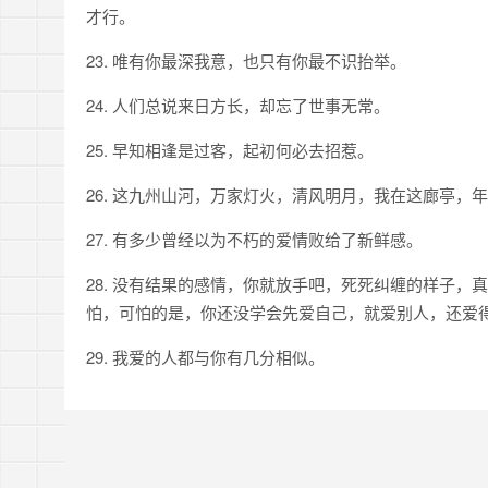
才行。
23. 唯有你最深我意，也只有你最不识抬举。
24. 人们总说来日方长，却忘了世事无常。
25. 早知相逢是过客，起初何必去招惹。
26. 这九州山河，万家灯火，清风明月，我在这廊亭，
27. 有多少曾经以为不朽的爱情败给了新鲜感。
28. 没有结果的感情，你就放手吧，死死纠缠的样子
怕，可怕的是，你还没学会先爱自己，就爱别人，还爱
29. 我爱的人都与你有几分相似。