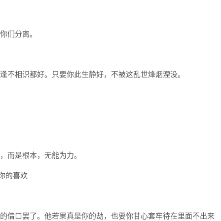
让你们分离。
我相逢不相识都好。只要你此生静好，不被这乱世烽烟湮没。
取，而是根本，无能为力。
松手的借口罢了。他若果真是你的劫，也要你甘心套牢待在里面不出来