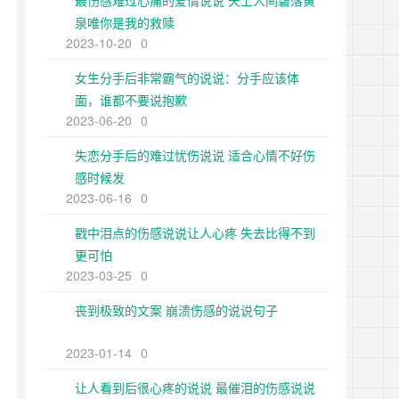
最伤感难过心痛的爱情说说 天上人间碧落黄
泉唯你是我的救赎
2023-10-20
0
女生分手后非常霸气的说说：分手应该体
面，谁都不要说抱歉
2023-06-20
0
失恋分手后的难过忧伤说说 适合心情不好伤
感时候发
2023-06-16
0
戳中泪点的伤感说说让人心疼 失去比得不到
更可怕
2023-03-25
0
丧到极致的文案 崩溃伤感的说说句子
2023-01-14
0
让人看到后很心疼的说说 最催泪的伤感说说