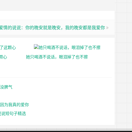
于爱情的说说：你的晚安就是晚安，我的晚安都是我爱你
颗心
她只喝酒不说话，眼泪掉了也不擦
我没脾气
擦
是因为我真的爱你
说说短句子精选