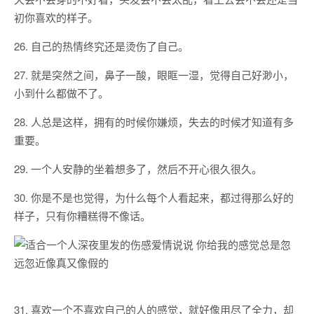
初你喜欢的样子。
26. 自己的热情终究还是烫伤了自己。
27. 就是突然之间，鼻子一酸，眼眶一湿，觉得自己好渺小，
小到什么都做不了。
28. 人总是这样，拥有的时候你嫌烦，失去的时候才知道有多
重要。
29. 一个人安静的坐着想多了，然后不开心很久很久。
30. 你是不是也觉得，为什么每个人看起来，都过得那么好的
样子，只有你糟糕得不像话。
31. 喜欢一个不喜欢自己的人的感觉，就好像用尽了全力，却