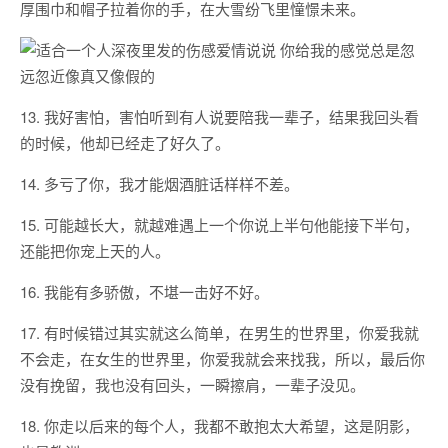
厚围巾和帽子拉着你的手，在大雪纷飞里憧憬未来。
13. 我好害怕，害怕听到有人说要陪我一辈子，结果我回头看
的时候，他却已经走了好久了。
14. 多亏了你，我才能烟酒脏话样样不差。
15. 可能越长大，就越难遇上一个你说上半句他能接下半句，
还能把你宠上天的人。
16. 我能有多骄傲，不堪一击好不好。
17. 有时候错过其实就这么简单，在男生的世界里，你爱我就
不会走，在女生的世界里，你爱我就会来找我，所以，最后你
没有挽留，我也没有回头，一瞬擦肩，一辈子没见。
18. 你走以后来的每个人，我都不敢抱太大希望，这是阴影，