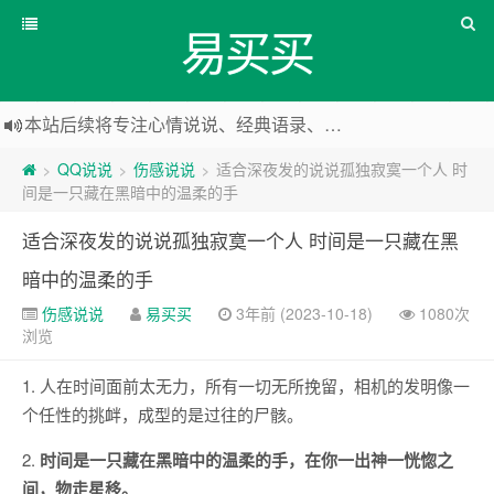
易买买
本站后续将专注心情说说、经典语录、心情随笔等
本站改版，下架友情链接
QQ说说
伤感说说
适合深夜发的说说孤独寂寞一个人 时
>
>
>
间是一只藏在黑暗中的温柔的手
适合深夜发的说说孤独寂寞一个人 时间是一只藏在黑
暗中的温柔的手
伤感说说
易买买
3年前 (2023-10-18)
1080次
浏览
1. 人在时间面前太无力，所有一切无所挽留，相机的发明像一
个任性的挑衅，成型的是过往的尸骸。
2.
时间是一只藏在黑暗中的温柔的手，在你一出神一恍惚之
间，物走星移。