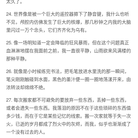
太久了。
24. 世界像是被一个巨大的遥控器摁下了静音键，我什么也听
不见，颅腔内仿佛发生了巨大的核爆，那几秒钟之内我的大脑
里闪过一万个念头，它们齐齐化为乌有。
25. 像一场明知道一定会降临的狂风暴雨，但在这个问题真正
血淋淋地摆在我面前之前，我一直很平静，山雨欲来风满楼的
那种平静。
26. 就像是小时候练完书法，把毛笔放进水里洗的那一瞬间，
笔尖刚刚触碰到水面，黑色的墨汁便一圈一圈地荡漾开来，由
浓转淡却绵绵不绝。
27. 每次搬家都不可避免的要放弃一些东西，丢掉一些东西，
或者会遗失一些东西。我落泪的原因不在于这些琐碎的东西值
多少钱，而在于它是某些记忆的线索。搬一次家就等于失一次
火，已逝的岁月都成了烈火中的灰烬，而我，似乎也渐渐成了
一个没有过去的人。