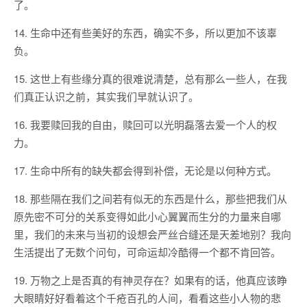
了。
14. 生命中还有些美好的东西，确实不多，所以更加不该辜
负。
15. 这世上有些缘分真的很难说清楚，总有那么一些人，在我
们真正认识之前，其实我们早就认识了。
16. 我要赎回我的自由，赎回可以光明磊落去爱一个人的权
力。
17. 生命中所有的缺失都会得到补偿，无论是以何种方式。
18. 那些隔在我们之间若有似无的东西是什么，那些把我们从
原先密不可分的关系变得如此小心翼翼而生分的力量来自哪
里，我们的未来与当初的设想会严丝合缝还是天差地别？我向
生活提出了无数个问句，可命运却冷酷得一个都不肯回答。
19. 万物之上是否真的有神灵存在？如果有的话，他真应该睁
大眼睛好好看着这个千疮百孔的人间，看看这些小人物的悲