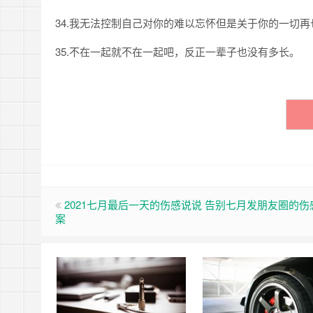
34.我无法控制自己对你的难以忘怀但是关于你的一切
35.不在一起就不在一起吧，反正一辈子也没有多长。
2021七月最后一天的伤感说说 告别七月发朋友圈的伤
案