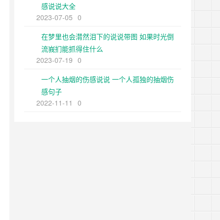
感说说大全
2023-07-05
0
在梦里也会潸然泪下的说说带图 如果时光倒
流峩扪能抓得住什么
2023-07-19
0
一个人抽烟的伤感说说 一个人孤独的抽烟伤
感句子
2022-11-11
0