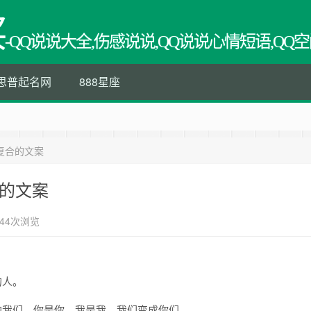
买
-QQ说说大全,伤感说说,QQ说说心情短语,QQ空
思普起名网
888星座
复合的文案
合的文案
44次浏览
的人。
的我们，你是你，我是我，我们变成你们。