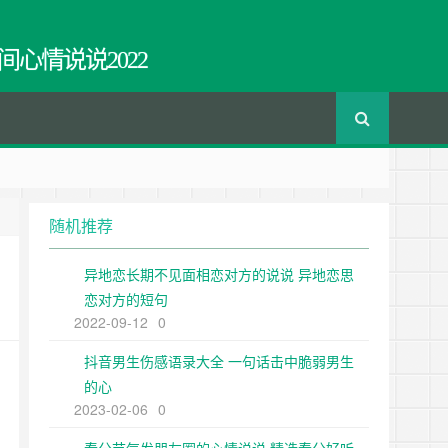
间心情说说2022
随机推荐
异地恋长期不见面相恋对方的说说 异地恋思
恋对方的短句
2022-09-12
0
抖音男生伤感语录大全 一句话击中脆弱男生
的心
2023-02-06
0