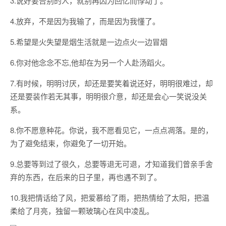
3.说好要告别的人，就别再因为回忆而悸动了。
4.放弃，不是因为我输了，而是因为我懂了。
5.希望是火失望是烟生活就是一边点火一边冒烟
6.你对他念念不忘,他却在为另一个人赴汤蹈火。
7.有时候，明明讨厌，却还是要笑着说还好，明明很难过，却
还是要装作若无其事，明明很介意，却还是会心一笑说没关
系。
8.你不愿意种花。你说，我不愿看见它，一点点凋落。是的，
为了避免结束，你避免了一切开始。
9.总要等到过了很久，总要等退无可退，才知道我们曾亲手舍
弃的东西，在后来的日子里，再也遇不到了。
10.我把情话给了风，把爱慕给了雨，把热情给了太阳，把温
柔给了月亮，独留一颗玻璃心在风中凌乱。