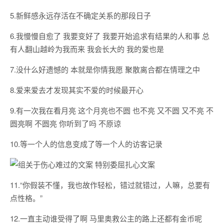
5.新鲜感永远存活在不确定关系的那段日子
6.我慢慢自愈了 我要变好了 我要开始追求有结果的人和事 总
有人翻山越岭为我而来 我会长大的 我的爱也是
7.没什么好遗憾的 本就是你情我愿 聚散离合都在情理之中
8.爱来爱去才发现其实不爱的时候最开心
9.有一次我在看月亮 这个月亮也不圆 也不亮 又不圆 又不亮 不
圆亮啊 不圆亮 你听到了吗 不原谅
10.等一个人的信息变成了等一个人的访客记录
11.“你假装不懂，我也故作轻松，错过就错过，人嘛，总要有
点性格。”
12.一直主动谁受得了啊 马里奥救公主的路上还都有金币呢