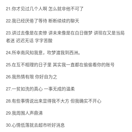
21.你才见过几个人啊 怎么就非他不可了
22.我已经厌倦了等待 断断续续的聊天
23.讲过去像是在卖惨 讲未来像是在白日做梦 讲现在又是当局
者迷 迟迟无话 字字苦酸
24.所幸南风知我意，吹梦渡我到西洲。
25.在互不相理的日子里 其实我一直都在偷偷看你的账号
26.我热情有限 你好自为之
27.一贫如洗的真心 一事无成的温柔
28.有些事情说出来显得我不大方 但我确实不开心
29.我周围人声鼎沸
30.心情低落就去超市听好消息