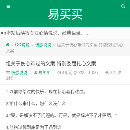
易买买
本站后续将专注心情说说、经典语录、心情随笔等
本站改版，下架友情链接
QQ说说
伤感说说
组关于伤心难过的文案 特别委屈扎心
>
>
>
文案
组关于伤心难过的文案 特别委屈扎心文案
伤感说说
易买买
4年前 (2022-11-06)
921次
浏览
1.以前你给过的快乐，现在都陪着我难过。
2.怕什么来什么，盼什么没什么
3.“哭，是解决不了问题的。可是，就是解决不了才哭啊。”
4.他错过我到底是为了遇到谁