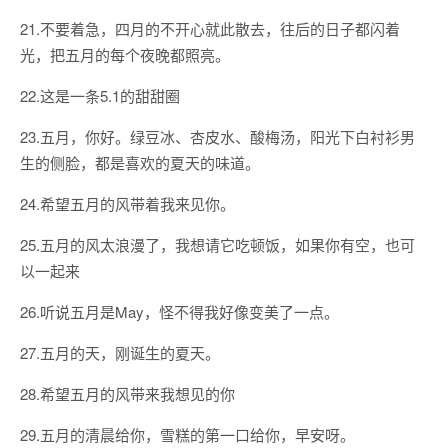
21.不要着急，四月的不开心就此散去，往后的日子都闪着
光，把五月的每个夜晚都照亮。
22.这是一条5.1的甜甜圈
23.五月，你好。绿豆冰、杏皮水、酸梅汤，阳光下白衬衫男
生的侧脸，都是喜欢的夏天的味道。
24.希望五月的风带着我来见你。
25.五月的风太浪漫了，我想请它吃顿饭，如果你有空，也可
以一起来
26.听说五月是May，怪不得我好像变美了一点。
27.五月的天，刚诞生的夏天。
28.希望五月的风带来我想见的你
29.五月的清晨给你，雪糕的第一口给你，早安呀。