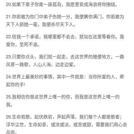
20.如果下辈子你是一座孤岛，我愿意变成海浪将你围绕。
21.你若敢为你门中弟子伤她一分，我便屠你满门，你若敢为
天下人损她一毫，我便杀尽天下人。
22.给我一个承诺，我哪里都不会去，就站在这里等着你。我
爱你，至死不渝。
23.只要你点头，我们就一起走，去这世界的随便地方，一路
风景一路歌，人山人海，边走边爱。
24.世界上最美妙的事情，其中一件就是：当你所爱的人，牵
起你的手!
25.我相信你是这世界上唯一的你，而我是这世界上唯一的
我。
26.生命若歌，起伏跌宕，声起声落，我们每个人都是歌者；
浮华尘世，生命如茶，或浓或淡，或苦或甜，需要我们用心去
品尝。