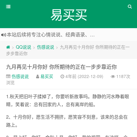
易买买
本站后续将专注心情说说、经典语录、心情随笔等
本站改版，下架友情链接
QQ说说
伤感说说
九月再见十月你好 你所期待的正在一
>
>
>
步步靠近你
九月再见十月你好 你所期待的正在一步步靠近你
伤感说说
易买买
4年前 (2022-12-09)
1187次
浏览
1.秋天把旧叶子揉掉了，你要听新故事吗。静静的河水睁着眼
睛，笑着说：总有回家的人，总有离岸的船。
2、十月你好，愿生活不拥挤，愿笑容不刻意，该来的总会在
路上。