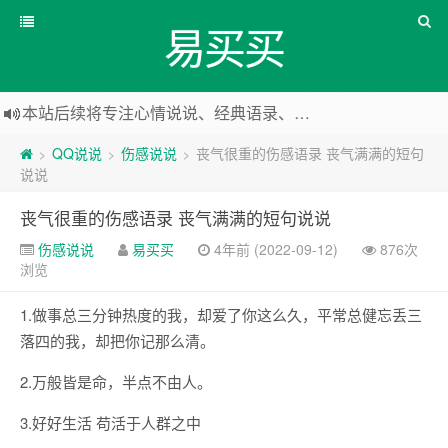
易买买
本站后续将专注心情说说、经典语录、心情随笔等
本站改版，下架友情链接
QQ说说
伤感说说
丧气很重的伤感语录 丧气满满的短句
>
>
>
说说
丧气很重的伤感语录 丧气满满的短句说说
伤感说说
易买买
4年前 (2022-09-12)
876次
浏览
1.做事总三分钟热度的我，却爱了你这么久，平常总健忘丢三
落四的我，却把你记那么清。
2.万般皆是命，半点不由人。
3.好好生活 苟活于人群之中