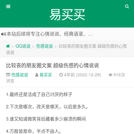
易买买
本站后续将专注心情说说、经典语录、心情随笔等
本站改版，下架友情链接
QQ说说
伤感说说
比较丧的朋友圈文案 超级伤感的心情
>
>
>
说说
比较丧的朋友圈文案 超级伤感的心情说说
伤感说说
易买买
4年前 (2022-12-28)
916次
浏览
1.最终还是活成了自己讨厌的样子
2.下次是哪次，改天是哪天，以后是多久。
3.谁又知道微笑背后藏着多少崩溃的瞬间
4.万般皆是命，半点不由人。