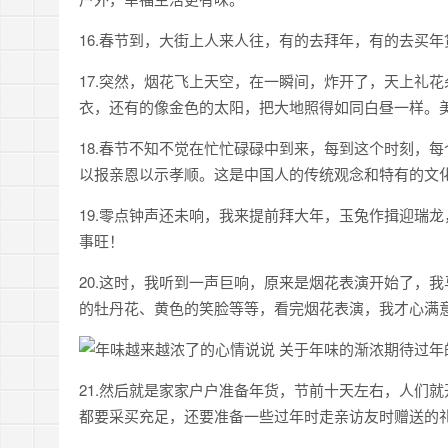
16.春节到，大街上人来人往，有的去拜年，有的去买
17.突然，烟花飞上天空，在一瞬间，炸开了，天上礼
衣，还有的像金色的太阳，把大地照得如同白昼一样。
18.春节不知不觉在忙忙碌碌中到来，每到这个时刻，
以报亲恩以示孝顺。这是中国人的传统观念和特有的文
19.零点钟声还未响，我来提前拜大年，玉兔作揖迎瑞
事旺！
20.这时，我听到一声巨响，原来是烟花表演开始了，
的牡丹花、黄色的笑脸等等，看完烟花表演，我才心满
21.然后就是家家户户准备年货，节前十天左右，人们
都要采买充足，还要准备一些过年时走亲访友时赠送的