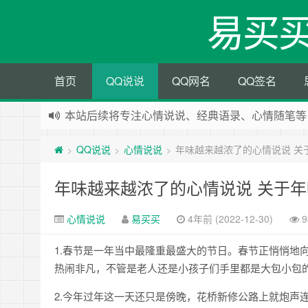
易买
首页
QQ说说
QQ网名
QQ签名
本站后续将专注心情说说、经典语录、心情随笔等
本站改版，下架友情链接
QQ说说
心情说说
年味越来越浓了的心情说说 关
>
>
>
年味越来越浓了的心情说说 关于
心情说说
易买买
4年前 (2022-12-30)
9
1.春节是一年当中最隆重最盛大的节日。春节正悄悄地
热闹非凡，不管是老人还是小孩子们手里都是大包小包
2.今年过年这一天还只是傍晚，花桥新修公路上就炮声