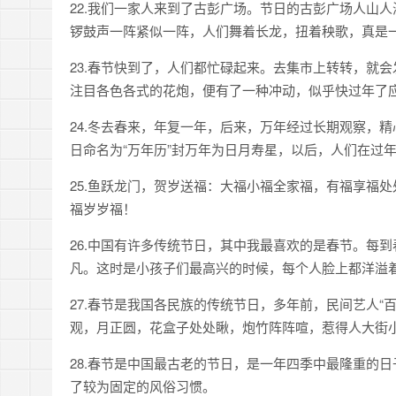
22.我们一家人来到了古彭广场。节日的古彭广场人山
锣鼓声一阵紧似一阵，人们舞着长龙，扭着秧歌，真是
23.春节快到了，人们都忙碌起来。去集市上转转，就
注目各色各式的花炮，便有了一种冲动，似乎快过年了
24.冬去春来，年复一年，后来，万年经过长期观察，
日命名为“万年历”封万年为日月寿星，以后，人们在过
25.鱼跃龙门，贺岁送福：大福小福全家福，有福享福
福岁岁福！
26.中国有许多传统节日，其中我最喜欢的是春节。每
凡。这时是小孩子们最高兴的时候，每个人脸上都洋溢
27.春节是我国各民族的传统节日，多年前，民间艺人“
观，月正圆，花盒子处处瞅，炮竹阵阵喧，惹得人大街
28.春节是中国最古老的节日，是一年四季中最隆重的
了较为固定的风俗习惯。