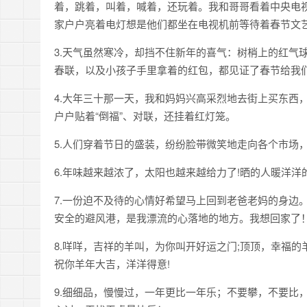
着，跳着，叫着，喊着，还玩着。我和哥哥看着中央电
家户户亮着电灯想是他们都坐在电视机前等待着春节文
3.天气虽然寒冷，却挡不住新年的喜气：树梢上的红气
春联，以及小孩子手里拿着的红包，都见证了春节给我
4.大年三十那一天，我和妈妈兴高采烈地去街上买东西
户户贴着“倒福”、对联，还挂着红灯笼。
5.人们穿着节日的盛装，纷纷脸带微笑地走向各个市场
6.年味越来越浓了，太阳也越来越给力了!晒的人暖洋洋
7.一份迫不及待的心情好希望马上回到老爸老妈的身边
安全的避风港，是我漂流的心落地的地方。我想回家了
8.咩咩，吉祥的羊叫，为你叫开好运之门;顶顶，幸福
祝你羊年大吉，洋洋得意!
9.细细品，慢慢过，一年更比一年乐；不要攀，不要比