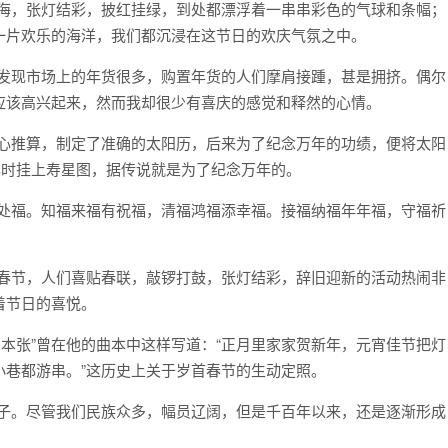
人海，张灯结彩，披红挂绿，到处都漂浮着一串串彩色的气球和条幅；
一片欢乐的海洋，我们都沉浸在这节日的欢庆气氛之中。
会发现市场上的年货很多，购置年货的人们摩肩接踵，甚是拥挤。偶尔
应该高兴起来，然而我却很少有喜庆的感觉和释然的心情。
精心推算，制定了准确的太阳历，后来为了纪念万年的功绩，便将太阳
年时挂上寿星图，据传说就是为了纪念万年的。
处处福。知福来福有祝福，清福鸿福添幸福。接福纳福年年福，守福祈
到春节，人们喜贴春联，敲锣打鼓，张灯结彩，辞旧迎新的活动热闹非
着节日的喜悦。
百本张”曾在他的曲本中这样写道：“正月里家家贺新年，元宵佳节把灯
小巷都游串。”这历史上关于岁首春节的生动定照。
日子。尽管我们民族众多，幅员辽阔，但是千百年以来，还是逐渐形成