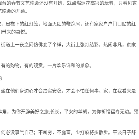
视台的春节文艺晚会还没有开始，就点燃烟花高兴的玩着，只看见家
艺晚会的开幕。
球，屋檐下的红灯笼，地面火红的鞭炮屑，还有家家户户门口贴的红
们带来的喜悦。
，街道上一夜之间仿佛变了个样，大街上张灯结彩，热闹非凡，家家
，有的购物，有的观赏，一片欢乐详和的景象。
的
。坐在他们身边心才会踏实安稳，才会不怕任何事。家，在我看来是
！
的羊角，为你开辟美好之旅;长长，平安的羊胡，为你祈福福寿无边。预
，何必没事气自己；不叫穷，不露富，少打麻将多散步。平淡日子舒