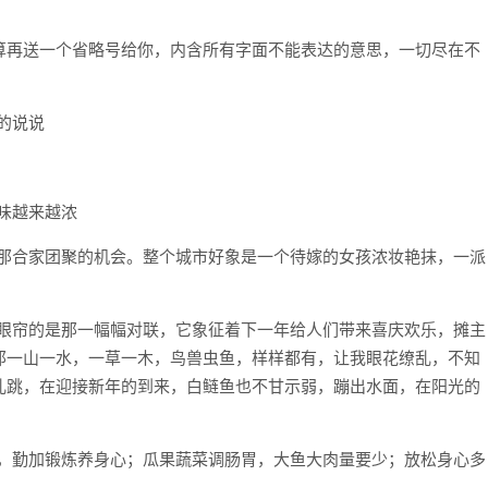
我打算再送一个省略号给你，内含所有字面不能表达的意思，一切尽在不
年味越来越浓
有那合家团聚的机会。整个城市好象是一个待嫁的女孩浓妆艳抹，一派
入眼帘的是那一幅幅对联，它象征着下一年给人们带来喜庆欢乐，摊主
那一山一水，一草一木，鸟兽虫鱼，样样都有，让我眼花缭乱，不知
乱跳，在迎接新年的到来，白鲢鱼也不甘示弱，蹦出水面，在阳光的
好，勤加锻炼养身心；瓜果蔬菜调肠胃，大鱼大肉量要少；放松身心多