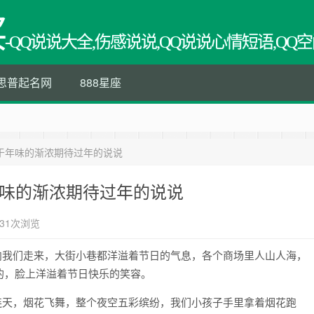
买
-QQ说说大全,伤感说说,QQ说说心情短语,QQ空
思普起名网
888星座
于年味的渐浓期待过年的说说
年味的渐浓期待过年的说说
31次浏览
向我们走来，大街小巷都洋溢着节日的气息，各个商场里人山人海，
的，脸上洋溢着节日快乐的笑容。
连天，烟花飞舞，整个夜空五彩缤纷，我们小孩子手里拿着烟花跑