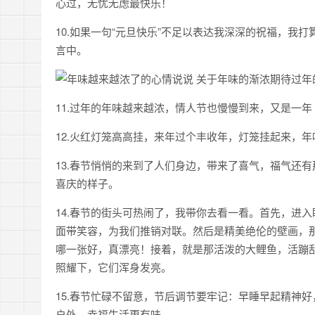
心过，无忧无虑最快乐！
10.如果一句“元旦快乐”不足以表达我深深的祝福，
言中。
11.过年的年味越来越浓，情人节也慢慢到来，又是一年
12.火红灯笼高高挂，来年过个丰收年，灯笼挂起来，
13.春节悄悄的来到了人们身边，带来了喜气，福气还
喜庆的样子。
14.春节的街头可热闹了，我带你去看一看。首先，进
面带笑容，为我们推销对联。然后是精美绝伦的壁画，
哪一张好，真漂亮！接着，就是那活泼的大鲤鱼，活蹦
照耀下，它们浑身发亮。
15.春节忙碌不留意，节后调节要牢记：早睡早起精神
户外，幸福生活更有味。