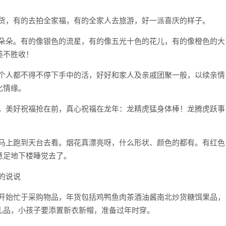
年货，有的去拍全家福，有的全家人去旅游，好一派喜庆的样子。
花朵朵。有的像银色的流星，有的像五光十色的花儿，有的像橙色的大
美不胜收！
每个人都不得不停下手中的活，好好和家人及亲戚团聚一般，以续亲情
化情缘。
龙，美好祝福抢在前，真心祝福在龙年：龙精虎猛身体棒！龙腾虎跃事
我马上跑到天台去看。烟花真漂亮呀，什么形状、颜色的都有。有红色
意足地下楼睡觉去了。
就开始忙于采购物品，年货包括鸡鸭鱼肉茶酒油酱南北炒货糖饵果品，
礼品，小孩子要添置新衣新帽，准备过年时穿。