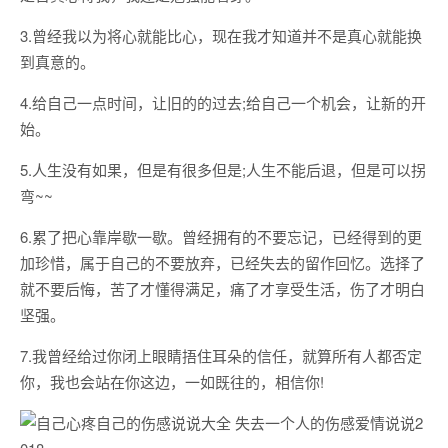
3.曾经我以为将心就能比心，现在我才知道并不是真心就能换
到真意的。 ​
4.给自己一点时间，让旧的的过去;给自己一个机会，让新的开
始。​​​
5.人生没有如果，但是有很多但是;人生不能后退，但是可以拐
弯~~ ​​​​
6.累了把心靠岸歇一歇。曾经拥有的不要忘记，已经得到的更
加珍惜，属于自己的不要放弃，已经失去的留作回忆。选择了
就不要后悔，苦了才懂得满足，痛了才享受生活，伤了才明白
坚强。
7.我曾经给过你闭上眼睛捂住耳朵的信任，就算所有人都否定
你，我也会站在你这边，一如既往的，相信你! ​​​​