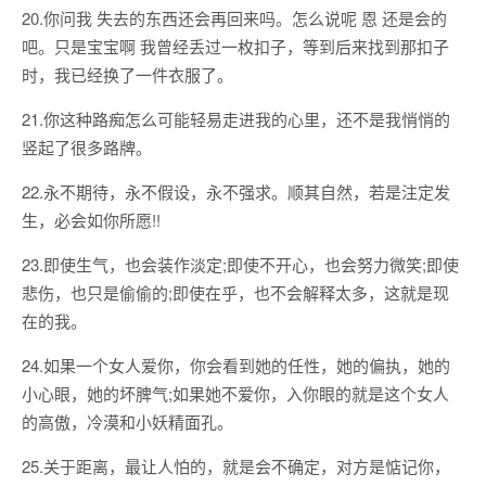
20.你问我 失去的东西还会再回来吗。怎么说呢 恩 还是会的
吧。只是宝宝啊 我曾经丢过一枚扣子，等到后来找到那扣子
时，我已经换了一件衣服了。 ​​​​
21.你这种路痴怎么可能轻易走进我的心里，还不是我悄悄的
竖起了很多路牌。 ​​
22.永不期待，永不假设，永不强求。顺其自然，若是注定发
生，必会如你所愿!! ​​​​​​
23.即使生气，也会装作淡定;即使不开心，也会努力微笑;即使
悲伤，也只是偷偷的;即使在乎，也不会解释太多，这就是现
在的我。 ​​​​
24.如果一个女人爱你，你会看到她的任性，她的偏执，她的
小心眼，她的坏脾气;如果她不爱你，入你眼的就是这个女人
的高傲，冷漠和小妖精面孔。 ​
25.关于距离，最让人怕的，就是会不确定，对方是惦记你，