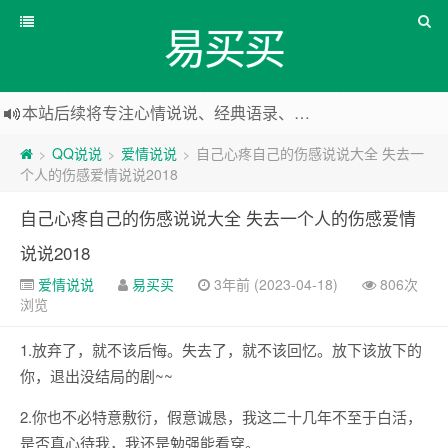
易买买
本站后续将专注心情说说、经典语录、心情随笔等
本站改版，下架友情链接
QQ说说
爱情说说
自己心疼自己的伤感说说大全 失去一
>
>
>
个人的伤感爱情说说2018
自己心疼自己的伤感说说大全 失去一个人的伤感爱情
说说2018
爱情说说
易买买
3年前 (2023-04-18)
806次
浏览
1.放弃了，就不该后悔。失去了，就不该回忆。放下该放下的
你，退出没结局的剧~~ ​​​​
2.你也不必特意敷衍，假意诚恳，我这二十几年不至于白活，
是否真心待我，我还是勉强能看穿。