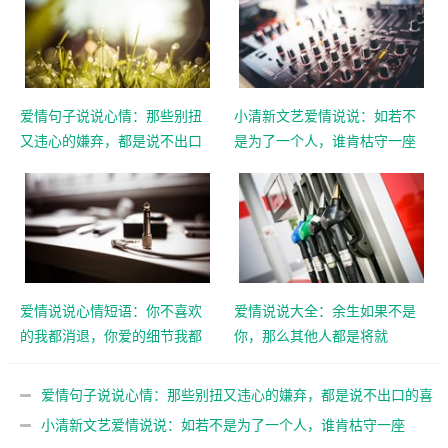
爱情句子说说心情：那些别扭
小清新文艺爱情说说：如若不
又违心的嫌弃，都是说不出口
是为了一个人，谁肯枯守一座
的喜欢
城
爱情说说心情短语：你不喜欢
爱情说说大全：余生如果不是
的我都消退，你爱的细节我都
你，那么其他人都是将就
翻倍
爱情句子说说心情：那些别扭又违心的嫌弃，都是说不出口的喜
欢
小清新文艺爱情说说：如若不是为了一个人，谁肯枯守一座