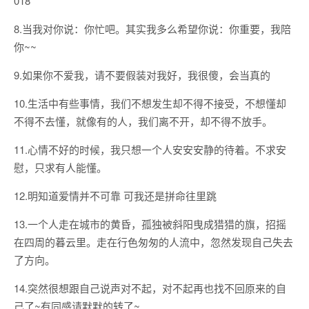
8.当我对你说：你忙吧。其实我多么希望你说：你重要，我陪
你~~ ​​​​
9.如果你不爱我，请不要假装对我好，我很傻，会当真的 ​​​​
10.生活中有些事情，我们不想发生却不得不接受，不想懂却
不得不去懂，就像有的人，我们离不开，却不得不放手。 ​​​​
11.心情不好的时候，我只想一个人安安安静的待着。不求安
慰，只求有人能懂。 ​​​​
12.明知道爱情并不可靠 可我还是拼命往里跳 ​​​​
13.一个人走在城市的黄昏，孤独被斜阳曳成猎猎的旗，招摇
在四周的暮云里。走在行色匆匆的人流中，忽然发现自己失去
了方向。 ​​​​
14.突然很想跟自己说声对不起，对不起再也找不回原来的自
己了~有同感请默默的转了~ ​​​​