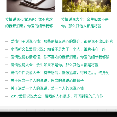
爱情说说心情短语：你不喜欢
爱情说说大全：余生如果不是
的我都消退，你爱的细节我都
你，那么其他人都是将就
翻倍
爱情句子说说心情：那些别扭又违心的嫌弃，都是说不出口的喜
欢
小清新文艺爱情说说：如若不是为了一个人，谁肯枯守一座
城
爱情说说心情短语：你不喜欢的我都消退，你爱的细节我都翻
倍
爱情说说大全：余生如果不是你，那么其他人都是将就
爱情个性说说大全：有些感情，就像瘟疫，得过之后，终身免
疫
关于思念一个人的说说，思念的说说心情句子
关于深爱一个人的说说，爱一个人的说说心情
2017爱情说说大全：耀眼的人有很多，可闪到我的只有你一
个