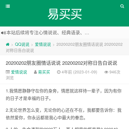
易买买
本站后续将专注心情说说、经典语录、心情随笔等
本站改版，下架友情链接
QQ说说
爱情说说
20200202朋友圈情话说说 20200202
>
>
>
对称日告白说说
20200202朋友圈情话说说 20200202对称日告白说说
爱情说说
易买买
4年前 (2023-01-09)
946次
浏览
1.我情愿静静守在你的身旁，情愿就这样待一辈子，因为有你
的日子才是幸福的日子。
2.无论世界怎么变，无论你的心还在不在，我都要告诉你：我
依然爱你，你永远都是我心中最大的眷恋。