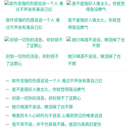
故作坚强的伤感说说一个人 难
是不是我好人做太久，你就觉
过不声张有事自己扛
得我没脾气
封锁一切你的消息，却封锁不
她只喝酒不说话，眼泪掉了也
了这颗心
不擦
故作坚强的伤感说说一个人 难过不声张有事自己扛
是不是我好人做太久，你就觉得我没脾气
封锁一切你的消息，却封锁不了这颗心
她只喝酒不说话，眼泪掉了也不擦
唯美到令人心碎的句子说说 心痛到哭泣的唯美说说
我不哭不闹，并不代表我不痛，是因为我真的爱你