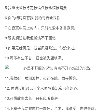
5.我想被爱被肯定被信任被珍惜被需要
6.你的结局没有我.我的青春全是你
7.在寂寞中爱上的人，只能在爱中各自寂寞。
8.现实搁浅勒我但搁浅不了回忆
9.如果无缘再见，就当风没吹过，你没来过。
10.可能有些不甘，但也被失望填满。
11.我很好，眼泪没掉，心还在跳，面带微笑。
12. 再也没能遇见一个人唤醒我沉寂已久的心。
13.可惜故事太长，只有风听我讲。
14.下辈子我要做你的一颗牙，至少，我难受，你也会疼。