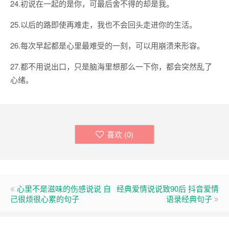
24.初说在一起的是你，可最后舍不得的却是我。
25.以后的路即使再难走，我也不会回头走进你的生活。
26.每次早起都是心里最难受的一刻，可以用崩溃来形容。
27.都不用说出口，只是脑海里想那么一下你，都会突然乱了
心绪。
喜欢 (
0
)
心里不是滋味的伤感说说 自
经典爱情说说致90后 抖音爱情
己很烦很心累的句子
语录经典句子