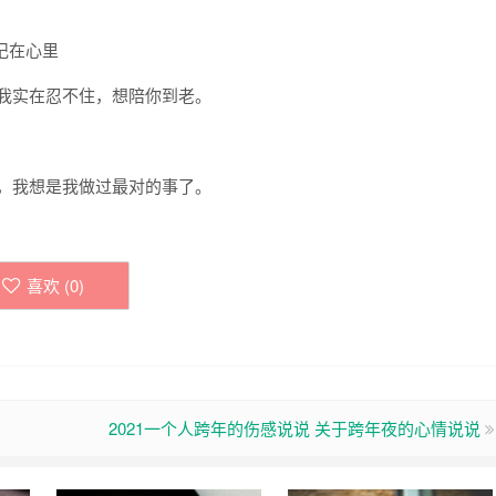
 记在心里
以我实在忍不住，想陪你到老。
情，我想是我做过最对的事了。
喜欢 (
0
)
2021一个人跨年的伤感说说 关于跨年夜的心情说说