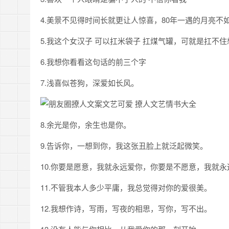
4.美景不见得时间长就更让人惊喜，80年一遇的月亮不
5.我这个女汉子 可以扛米袋子 扛煤气罐，可就是扛不
6.我想你看看这句话的前三个字
7.浅喜似苍狗，深爱如长风。
8.余光是你，余生也是你。
9.告诉你，一想到你，我这张丑脸上就泛起微笑。
10.你要是愿意，我就永远爱你，你要是不愿意，我就永
11.不管我本人多少平庸，我总觉得对你的爱很美。
12.我想作诗，写雨，写夜的相思，写你，写不出。