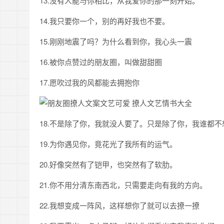
13.没有人能与你相比，从我爱你的那一刻开始。
14.我只要你一个，别的再好我也不要。
15.刚刚地震了吗？为什么看到你，我心头一震
16.被你点赞过的朋友圈，叫做甜甜圈
17.愿吹过我的风都能去拥抱你
18.不是除了你，我就没人要了。只是除了你，我谁都不
19.为你遇见你，竟花光了我所有的运气。
20.好像突然有了铠甲，也突然有了软肋。
21.你不用分清东南西北，只需要走向有我的方向。
22.我想变成一阵风，这样想你了就可以去撩一撩