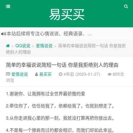
易买买
本站后续将专注心情说说、经典语录、心情随笔等
本站改版，下架友情链接
QQ说说
爱情说说
简单的幸福说说简短一句话 你是我拒
>
>
>
绝别人的理由
简单的幸福说说简短一句话 你是我拒绝别人的理由
爱情说说
易买买
4年前 (2023-01-27)
855次
浏览
1.谢谢你、让我拥有过全世界最骄傲的爱
2.牵住你了，信任给我了，依赖给我了，也就别想走了。
3.从你走进我心里的那一刻，我就没打算再把你放出去。
4.不是每一个擦肩而过的都会相识，而我们却如此幸运。