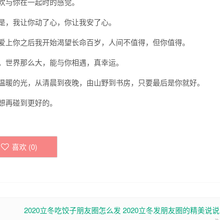
喜欢与你在一起时的感觉。
情是，我让你动了心，你让我安了心。
但爱上你之后我开始渴望长命百岁，人间不值得，但你值得。
伴。世界那么大，能与你相遇，真幸运。
城温暖的光，从清晨到夜晚，由山野到书房，只要最后是你就好。
不想再碰到更好的。
喜欢 (
0
)
2020立冬吃饺子朋友圈怎么发 2020立冬发朋友圈的精美说说