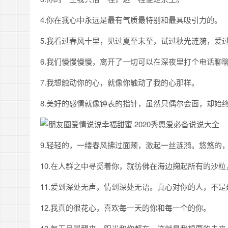
4.你在我心中永远是最有气质最特别和最具吸引力的。
5.我看过春风十里，见过夏至末至，试过秋光涟漪，爱
6.我们慢慢慢慢，离开了一切可以在深夜里打个电话聊
7.我想触动你的心，就像你触动了我的心那样。
8.美好的感情就像钟表的指针，虽然只偶尔会面，却始
9.轻轻的，一缕春风拂过面颊，激起一丝涟漪。悠悠的
10.在人群之中寻觅着你，就彷佛在海边掬起所有的沙
11.爱到深处无声，情到深处无语。真心对你的人，不
12.我真的很花心，喜欢每一天的你和每一个的你。