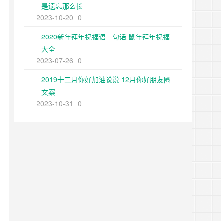
是遗忘那么长
2023-10-20
0
2020新年拜年祝福语一句话 鼠年拜年祝福
大全
2023-07-26
0
2019十二月你好加油说说 12月你好朋友圈
文案
2023-10-31
0