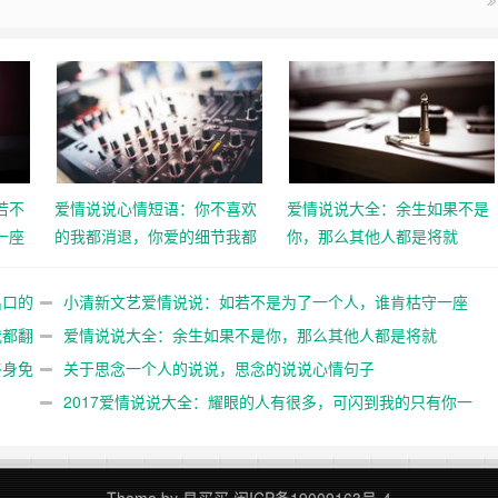
若不
爱情说说心情短语：你不喜欢
爱情说说大全：余生如果不是
一座
的我都消退，你爱的细节我都
你，那么其他人都是将就
翻倍
出口的
小清新文艺爱情说说：如若不是为了一个人，谁肯枯守一座
我都翻
城
爱情说说大全：余生如果不是你，那么其他人都是将就
终身免
关于思念一个人的说说，思念的说说心情句子
2017爱情说说大全：耀眼的人有很多，可闪到我的只有你一
个