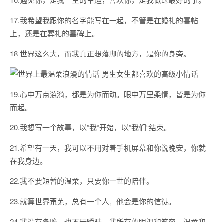
17.我希望我跟你的名字能写在一起，不管是在婚礼的喜帖
上，还是在葬礼的墓碑上。
18.世界这么大，而我真正想落脚的地方，是你的身旁。
19.心中万点涟漪，都是为你而动。眼中万里柔情，皆是为你
而起。
20.我想写一个故事，以”我“开始，以”我们“结束。
21.希望有一天，我可以不用对着手机屏幕和你说晚安，你就
在我身边。
22.我不要短暂的温柔，只要你一世的陪伴。
23.就算世界荒芜，总有一个人，他会是你的信徒。
24.我没有备胎，也不玩暧昧，我所有的眼泪和笑容，温柔和