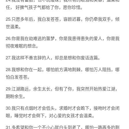
任， 好脾气孩子气都给了你，愿你珍惜。
25.只愿多年后，我白发苍苍，容颜迟暮，你仍牵我双手，倾
世温柔。
26.你是我在劫难逃的噩梦，你是我患得患失的爱人，你是我
彻夜难眠的想念。
27.我这样不善言辞的人，却总是想和你废话连篇。
28.我想和你在一起，哪怕前方满地荆棘，哪怕万人阻挡，哪
怕白发苍苍。
29.江湖路远，余生太长，但有了你，我突然开始热爱江湖，
期盼余生。
30.我只有点烟时才会低头，求婚时才会跪下，接吻时才会闭
眼，睡觉时才会倒下，对心爱的女孩才会温柔。
31.多希望和你一个不小心就白头到老了，哪怕一路再多的荆