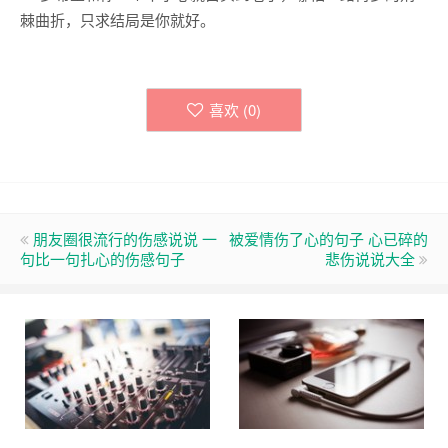
棘曲折，只求结局是你就好。
喜欢 (
0
)
朋友圈很流行的伤感说说 一
被爱情伤了心的句子 心已碎的
句比一句扎心的伤感句子
悲伤说说大全