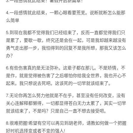
3.一段感情就此结束！暑假开启新篇章！
4.一段感情就此结束，一颗心眼看要荒芜。说断就断怎么能那
么简单
5.到现在我都不觉得我们已经结束了，反而一直都觉得我们只
是累了，要歇一歇，终究还是会在一起，可是我却越来越没有
勇气走出那一步，我怕得到的回复不是我所想，那我又该怎么
办？
6.有些伤害真的是无法弥补。这辈子都在那儿。不是矫情，不
是作，就是觉得被伤害了之后哪怕你给我全世界，我也开心不
起来。我只想说去死吧。这该死的一切早就该结束了。
7.无论你再怎么努力他就是不在乎，甚至没有任何改变，没有
关心连解释都懒得，一切都显得苍白无力太累了，其实一切早
就该结束了，不是吗？只是自己一直不想去接受吧。
8.很难把握!希望有空可以再见到胡老师，请教如何做一个把握
好时机选择变或者不变的强人!