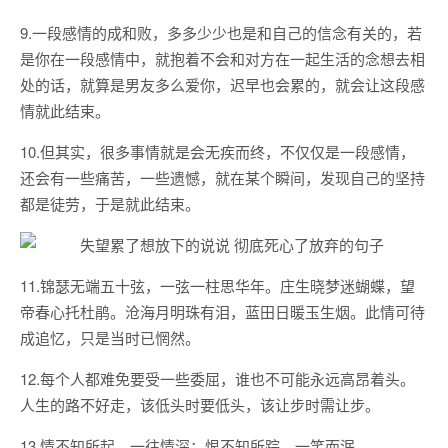
9.一段感情的成和败，多多少少也是和自己的信念有关的，若
是你在一段感情中，就抱着不会和对方在一起生活的念想去相
处的话，就算是男友多么爱你，迟早也会累的，就会让这段感
情就此结束。
10.但其实，很多事情就是会无疾而终，不仅仅是一段感情，
还会有一些痛苦，一些遗憾，就在某个瞬间，发现自己的坚持
都是徒劳，于是就此结束。
11.锦瑟无端五十弦，一弦一柱思华年。庄生晓梦迷蝴蝶，望
帝春心托杜鹃。沧海月明珠有泪，蓝田日暖玉生烟。此情可待
成追忆，只是当时已惘然。
12.每个人都难免要受一些委屈，谁也不可能永远高昂着头。
人生的路不好走，该低头时要低头，该让步时需让步。
13.情不知所起，一往情深；恨不知所踪，一笑而泯。