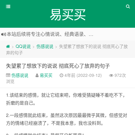
易买买
本站后续将专注心情说说、经典语录、心情随笔等
本站改版，下架友情链接
QQ说说
伤感说说
失望累了想放下的说说 彻底死心了放
>
>
>
弃的句子
失望累了想放下的说说 彻底死心了放弃的句子
伤感说说
易买买
4年前 (2022-09-12)
972次
浏览
1.该结束的感情，就让它结束吧，你难受猜疑睡不着吃不下，
折磨的是自己。
2.一段感情就此结束，虽然这次原因最最微乎其微，但感觉对
方的情绪已经崩溃了，不是我本意，我也没料到。