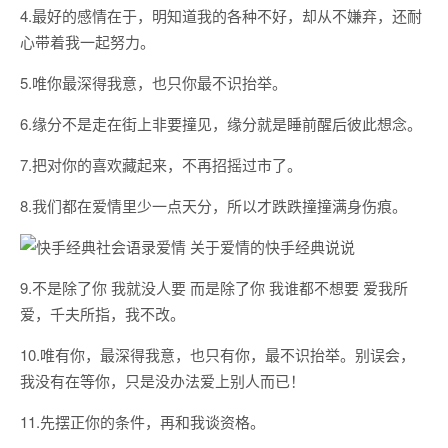
4.最好的感情在于，明知道我的各种不好，却从不嫌弃，还耐
心带着我一起努力。
5.唯你最深得我意，也只你最不识抬举。
6.缘分不是走在街上非要撞见，缘分就是睡前醒后彼此想念。
7.把对你的喜欢藏起来，不再招摇过市了。
8.我们都在爱情里少一点天分，所以才跌跌撞撞满身伤痕。
9.不是除了你 我就没人要 而是除了你 我谁都不想要 爱我所
爱，千夫所指，我不改。
10.唯有你，最深得我意，也只有你，最不识抬举。别误会，
我没有在等你，只是没办法爱上别人而已！
11.先摆正你的条件，再和我谈资格。