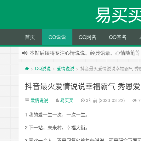
易买
首页
QQ说说
QQ网名
QQ签名
本站后续将专注心情说说、经典语录、心情随笔等
本站改版，下架友情链接
QQ说说
爱情说说
抖音最火爱情说说幸福霸气 秀
>
>
>
抖音最火爱情说说幸福霸气 秀恩
爱情说说
易买买
3年前 (2023-03-22)
7
1.我的爱一生一次，一次一生。
2.下一站，未来村。幸福大街。
3.喜欢一个人，不是回复他的每条说说，而是研究下面