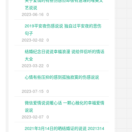
关于爱情的有些伤感但却很有道理的唯美文
艺说说
2023-06-16
0
2019平安夜伤感说说 独自过平安夜的悲伤
句子
2023-02-02
0
结婚纪念日说说幸福浪漫 说给伴侣听的情话
大全
2023-03-22
0
心情有些压抑的感到孤独寂寞的伤感说说
2023-07-15
0
微信爱情说说暖心话 一颗心融化的幸福爱情
说说
2023-02-07
0
2021年3月14日的晒结婚证的说说 2021314