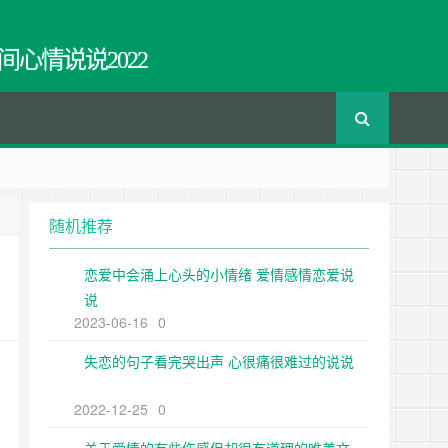
间心情说说2022
随机推荐
恋爱中会涌上心头的小情绪 爱情感情恋爱说
说
2023-06-16
0
失恋的句子看完哭出声 心很痛很难过的说说
2022-12-25
0