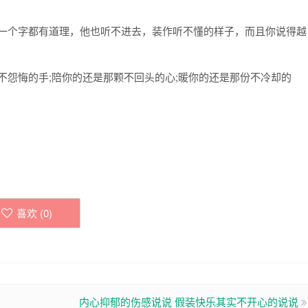
每一个字都有道理，他也听不进去，装作听不懂的样子，而且你说得越
。
不怨悔的手;陪你的还是那颗不回头的心;暖你的还是那份不冷却的
喜欢 (
0
)
内心抑郁的伤感说说 假装快乐其实不开心的说说