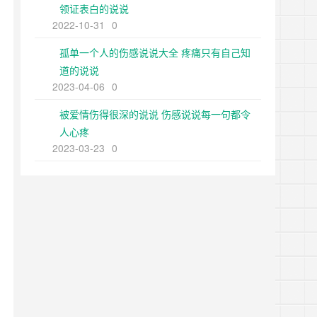
领证表白的说说
2022-10-31
0
孤单一个人的伤感说说大全 疼痛只有自己知
道的说说
2023-04-06
0
被爱情伤得很深的说说 伤感说说每一句都令
人心疼
2023-03-23
0