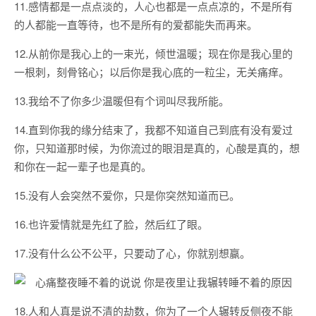
11.感情都是一点点淡的，人心也都是一点点凉的，不是所有
的人都能一直等待，也不是所有的爱都能失而再来。
12.从前你是我心上的一束光，倾世温暖；现在你是我心里的
一根刺，刻骨铭心；以后你是我心底的一粒尘，无关痛痒。
13.我给不了你多少温暖但有个词叫尽我所能。
14.直到你我的缘分结束了，我都不知道自己到底有没有爱过
你，只知道那时候，为你流过的眼泪是真的，心酸是真的，想
和你在一起一辈子也是真的。
15.没有人会突然不爱你，只是你突然知道而已。
16.也许爱情就是先红了脸，然后红了眼。
17.没有什么公不公平，只要动了心，你就别想赢。
18.人和人真是说不清的劫数，你为了一个人辗转反侧夜不能