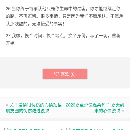
26.当你终于肯承认他只是你生命中的过客，你才能继续走你
的路，不再逗留。很多事情，只是因为我们不愿承认。不愿承
认那残酷的，无法接受的事实！
27.我想，换个时间，换个地点，换个身份，忘了一切，重新
开始。
喜欢 (
0
)
关于爱情很忧伤的心情短语
2020夏至说说温柔句子 夏天到
朋友圈的忧伤难过说说
来的心情说说