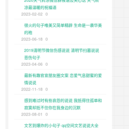
2020天气转凉微信群候语及关心话 天气转
凉最温暖的祝福语
2023-02-02
0
很火的句子唯美又简单精辟 生命是一袭华美
的袍
2023-06-18
0
2019清明节微信伤感说说 清明节扫墓说说
悲伤句子
2023-04-06
0
最新有趣官宣朋友圈文案 恋爱气息甜蜜的爱
情说说
2022-11-18
0
感到难过时有些哀怨的说说 我抵得住孤单和
寂寞却抵不住你在我身边的沉默
2023-08-01
0
文艺到爆炸的小句子 qq空间文艺说说大全