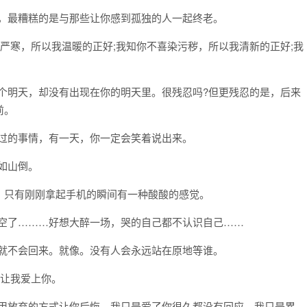
是，最糟糕的是与那些让你感到孤独的人一起终老。
处严寒，所以我温暖的正好;我知你不喜染污秽，所以我清新的正好;我
数个明天，却没有出现在你的明天里。很残忍吗?但更残忍的是，后来
前。
难过的事情，有一天，你一定会笑着说出来。
如山倒。
来，只有刚刚拿起手机的瞬间有一种酸酸的感觉。
放空了………好想大醉一场，哭的自己都不认识自己……
了就不会回来。就像。没有人会永远站在原地等谁。
，让我爱上你。
想用放弃的方式让你后悔，我只是爱了你很久都没有回应，我只是累