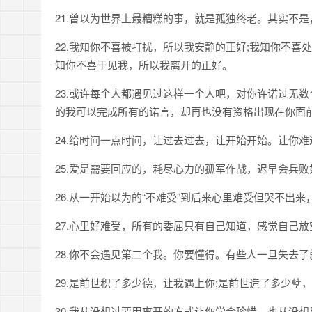
21.曾以为世界上最糟糕的事，就是孤独终老。其实不
22.我知你不喜被打扰，所以我安静的正好;我知你不喜
知你不喜于见我，所以我离开的正好。
23.或许每个人都遇见过这样一个人吧，对你许诺过无
的我可以完成所有的诺言，却再也没有资格出现在你面
24.给时间一点时间，让过去过去，让开始开始。让你
25.爱是需要回应的，耗尽心力的孤军作战，迟早会兵败
26.从一开始以为的“不难受”到后来心里难受但哭不出
27.心里好难受，所有的委屈只有自己知道，感觉自己
28.你不会遇见第二个我。你要懂得。有些人一旦失去
29.是前世积了多少德，让我遇上你;是前世造了多少孽
30.我从没想过要用离开的方式让你学会珍惜，也从没