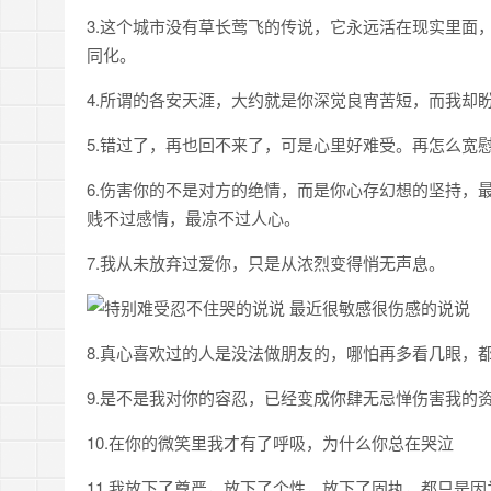
3.这个城市没有草长莺飞的传说，它永远活在现实里面
同化。
4.所谓的各安天涯，大约就是你深觉良宵苦短，而我却
5.错过了，再也回不来了，可是心里好难受。再怎么宽慰
6.伤害你的不是对方的绝情，而是你心存幻想的坚持，
贱不过感情，最凉不过人心。
7.我从未放弃过爱你，只是从浓烈变得悄无声息。
8.真心喜欢过的人是没法做朋友的，哪怕再多看几眼，
9.是不是我对你的容忍，已经变成你肆无忌惮伤害我的
10.在你的微笑里我才有了呼吸，为什么你总在哭泣
11.我放下了尊严，放下了个性，放下了固执，都只是