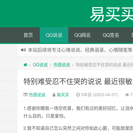
易买
首页
QQ说说
QQ网名
QQ签名
本站后续将专注心情说说、经典语录、心情随笔等
本站改版，下架友情链接
QQ说说
伤感说说
特别难受忍不住哭的说说 最近
>
>
>
特别难受忍不住哭的说说 最近很
伤感说说
易买买
3年前 (2023-04-07)
7
1.感谢你赠我一场空欢喜，我们有过的美好回忆，让泪
什么目的，只是爱你。
2.我不知道自己怎么突然之间对你如此心狠，可能就是