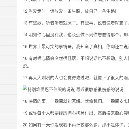
12.当爱走时，请放爱一条生路，放自己一条生路!
13.有些歌，听着听着就厌了。有些事，说着说着就忘
14.明知你心里没有我，也永远做不到你想要得那个，
15.世界上最可笑的事情是，我知道了真相，你却还在
16.有时候心情会突然很低落，不想说话也不想动。别
说。
17.再大大咧咧的人也会觉得难过吧，就像下了很大的
18.感情的事，一瞬间就能瓦解。就像我们。一瞬间支离
19.或许每个人都要经历掏心掏肺付出，然后换来撕心
20.如果有一天你发现我不再计较那么多，那不是体谅，