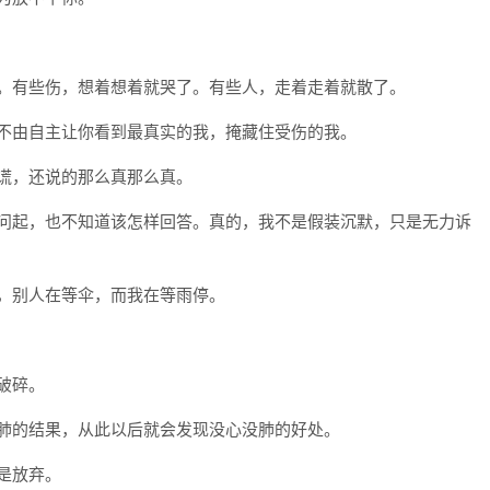
了。有些伤，想着想着就哭了。有些人，走着走着就散了。
却不由自主让你看到最真实的我，掩藏住受伤的我。
说谎，还说的那么真那么真。
人问起，也不知道该怎样回答。真的，我不是假装沉默，只是无力诉
雨，别人在等伞，而我在等雨停。
破碎。
裂肺的结果，从此以后就会发现没心没肺的好处。
是放弃。