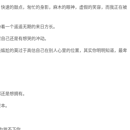
，快速的鼓点，匆忙的身影，麻木的眼神，虚假的笑容，而我正在被
盼着一个遥遥无期的来日方长。
自己还是有想哭的冲动​。
最尴尬的莫过于高估自己在别人心里的位置，其实你明明知道，最卑
都还是想拥有。
资本。
因为放不下你。