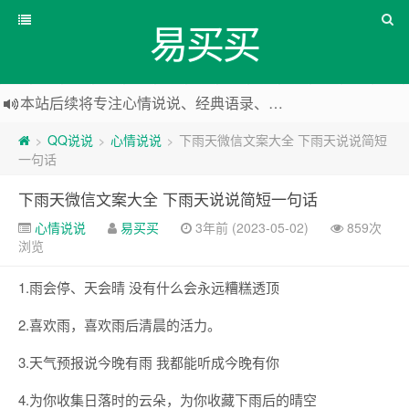
易买买
本站后续将专注心情说说、经典语录、心情随笔等
本站改版，下架友情链接
QQ说说
心情说说
下雨天微信文案大全 下雨天说说简短
>
>
>
一句话
下雨天微信文案大全 下雨天说说简短一句话
心情说说
易买买
3年前 (2023-05-02)
859次
浏览
1.雨会停、天会晴 没有什么会永远糟糕透顶
2.喜欢雨，喜欢雨后清晨的活力。
3.天气预报说今晚有雨 我都能听成今晚有你
4.为你收集日落时的云朵，为你收藏下雨后的晴空