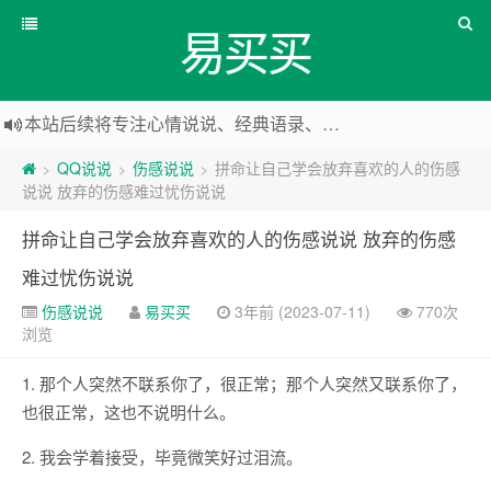
易买买
本站后续将专注心情说说、经典语录、心情随笔等
本站改版，下架友情链接
QQ说说
伤感说说
拼命让自己学会放弃喜欢的人的伤感
>
>
>
说说 放弃的伤感难过忧伤说说
拼命让自己学会放弃喜欢的人的伤感说说 放弃的伤感
难过忧伤说说
伤感说说
易买买
3年前 (2023-07-11)
770次
浏览
1. 那个人突然不联系你了，很正常；那个人突然又联系你了，
也很正常，这也不说明什么。
2. 我会学着接受，毕竟微笑好过泪流。