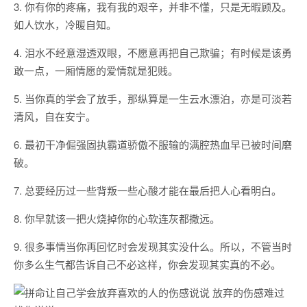
3. 你有你的疼痛，我有我的艰辛，并非不懂，只是无暇顾及。
如人饮水，冷暖自知。
4. 泪水不经意湿透双眼，不愿意再把自己欺骗；有时候是该勇
敢一点，一厢情愿的爱情就是犯贱。
5. 当你真的学会了放手，那纵算是一生云水漂泊，亦是可淡若
清风，自在安宁。
6. 最初干净倔强固执霸道骄傲不服输的满腔热血早已被时间磨
破。
7. 总要经历过一些背叛一些心酸才能在最后把人心看明白。
8. 你早就该一把火烧掉你的心软连灰都撒远。
9. 很多事情当你再回忆时会发现其实没什么。所以，不管当时
你多么生气都告诉自己不必这样，你会发现其实真的不必。