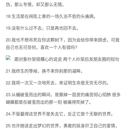
伪，那么专情，却又那么无情。
18.生活是在闹街上害的一场久治不愈的头痛病。
19.没有什么过不去，只是再也回不去。
20.我也不想吊死在你这颗树下，因为会给你带来顾虑，可我
自己也无可奈何，喜欢一个人有错吗?
21.我终生的等候，换不来你刹那的凝眸。
22.我将一次又一次地死去，来证明生命是无穷无尽的。
23.从蛹破茧而出的瞬间，是撕掉一层皮的痛苦彻心彻肺 很多
蝴蝶都是在破茧而出的那一刻 被痛得死掉了。
24.不管赢得这世界不是失去它，反正它是个无聊的世界。
25.也许她该走出梦幻的世界，勇敢的挺身扞卫自己的爱情，