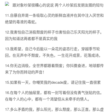
11.自暴自弃是一条吸取心灵的新鲜血液并在其中注入厌世和
绝望的毒液的毒蛇。
12.我害怕自己消极颓废的样子也害怕自己乐天阳光的样子。
因为知道这两者都不是真实的我
13.我希望，自己今后能以一朵花的姿态行走，穿越季节轮
回，在无声中不颓废，不失色，一生花开成景，花落成诗。
14.你无边消极，全世界都跟着颓废；你抖擞奋进，地球都传
来了为你而转动的声音！
15.如果有一天，你嘲笑我的decade废，请记住我一直很累
16.在每个人的抽屉里，都有一封写着但没有勇气张贴的信。
在每个人的心中，都有一个渴望但从未牵手的情人。
17.多么矛盾的我，那么阳光，那么颓废，那么正直，那么虚