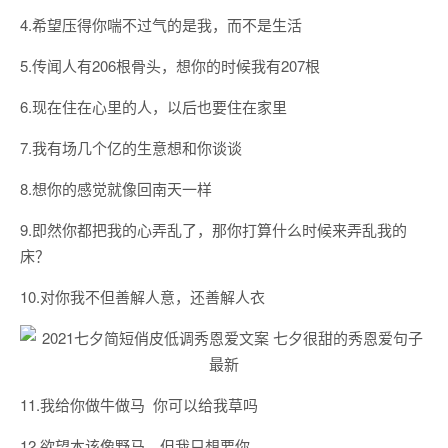
4.希望压得你喘不过气的是我，而不是生活
5.传闻人有206根骨头，想你的时候我有207根
6.现在住在心里的人，以后也要住在家里
7.我有场几个亿的生意想和你谈谈
8.想你的感觉就像回南天一样
9.即然你都把我的心弄乱了，那你打算什么时候来弄乱我的
床？
10.对你我不但善解人意，还善解人衣
11.我给你做牛做马 你可以给我草吗
12.欲望本该像野马，但我只想要你。