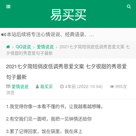
易买买
本站后续将专注心情说说、经典语录、心情随笔等
本站改版，下架友情链接
QQ说说
爱情说说
2021七夕简短俏皮低调秀恩爱文案 七
>
>
>
夕很甜的秀恩爱句子最新
2021七夕简短俏皮低调秀恩爱文案 七夕很甜的秀恩爱
句子最新
爱情说说
易买买
4年前 (2022-10-04)
955次
浏览
1.我觉得你像一本看不懂的书，让我越看越想睡。
2.有空我们见一面吧，我把一见钟情还给你
3.累了记得回家，饭在锅里，我在床上