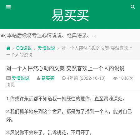
易买买
本站后续将专注心情说说、经典语录、心情随笔等
本站改版，下架友情链接
QQ说说
爱情说说
对一个人怦然心动的文案 突然喜欢上
>
>
>
一个人的说说
对一个人怦然心动的文案 突然喜欢上一个人的说说
爱情说说
易买买
4年前 (2022-10-13)
1046次
浏览
1.你或许永远都不知道我一如既往的爱你，直至灵魂深处。
2.我们孤单地来到这个世界，都是为了找到一个人，能对自己
好。
3.风说你不会来了，告诉桃花，不用开了。