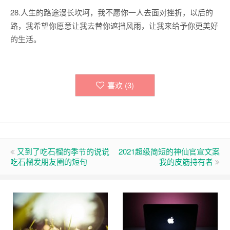
28.人生的路途漫长坎坷，我不愿你一人去面对挫折，以后的
路，我希望你愿意让我去替你遮挡风雨，让我来给予你更美好
的生活。
喜欢 (
3
)
又到了吃石榴的季节的说说
2021超级简短的神仙官宣文案
吃石榴发朋友圈的短句
我的皮筋持有者