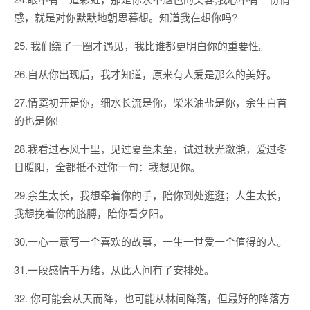
感，就是对你默默地朝思暮想。知道我在想你吗?
25. 我们绕了一圈才遇见，我比谁都更明白你的重要性。
26.自从你出现后，我才知道，原来有人爱是那么的美好。
27.情窦初开是你，细水长流是你，柴米油盐是你，余生白首
的也是你!
28.我看过春风十里，见过夏至未至，试过秋光潋滟，爱过冬
日暖阳，全都抵不过你一句：我想见你。
29.余生太长，我想牵着你的手，陪你到处逛逛；人生太长，
我想挽着你的胳膊，陪你看夕阳。
30.一心一意写一个喜欢的故事，一生一世爱一个值得的人。
31.一段感情千万绪，从此人间有了安排处。
32. 你可能会从天而降，也可能从林间降落，但最好的降落方