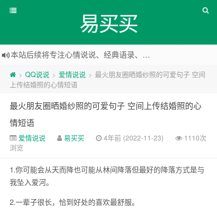
易买买
本站后续将专注心情说说、经典语录、心情随笔等
本站改版，下架友情链接
QQ说说
爱情说说
最火朋友圈晒婚纱照的可爱句子 空间
>
>
>
上传结婚照的心情短语
最火朋友圈晒婚纱照的可爱句子 空间上传结婚照的心
情短语
爱情说说
易买买
4年前 (2022-11-23)
1110次
浏览
1.你可能会从天而降也可能从林间降落但最好的降落方式是与
我坠入爱河。
2.一辈子很长，恰到好处的喜欢最舒服。