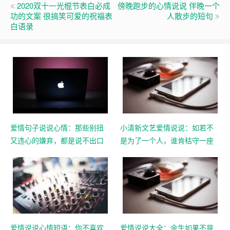
2020双十一光棍节表白必成
傍晚跑步的心情说说 伴晚一个
功的文案 很搞笑可爱的祝福表
人散步的短句
白语录
爱情句子说说心情：那些别扭
小清新文艺爱情说说：如若不
又违心的嫌弃，都是说不出口
是为了一个人，谁肯枯守一座
的喜欢
城
爱情说说心情短语：你不喜欢
爱情说说大全：余生如果不是