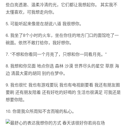
些白亮透澈、温柔冷清的光，它们都让我想起你。 其实我不
太懂喜欢，可我想走向你。
5. 可能听起来像是在胡说八道 我很想你。
6. 我坐了8个小时的火车，坐在你住的地方门口的面馆吃了一
碗面。依然不敢打给你，我好想你。
7. “不想和你看同一个月亮了，只想和你一同看月亮。”
8. 我想和你见面 地点你选 森林 沙漠 世界尽头的星空 草原 海
边 清晨大雾的胡同 别约在梦中。
9. 我也很忙 我也有游戏要玩 我也有电视剧要看 我还有朋友圈
要刷 还有朋友陪着 还有好吃的好喝的 生活也很满足 可我还是
想要你陪。
10. 你是我众所周知不言而喻的私心。