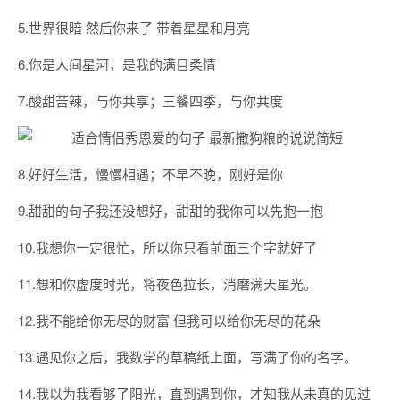
5.世界很暗 然后你来了 带着星星和月亮
6.你是人间星河，是我的满目柔情
7.酸甜苦辣，与你共享；三餐四季，与你共度
8.好好生活，慢慢相遇；不早不晚，刚好是你
9.甜甜的句子我还没想好，甜甜的我你可以先抱一抱
10.我想你一定很忙，所以你只看前面三个字就好了
11.想和你虚度时光，将夜色拉长，消磨满天星光。
12.我不能给你无尽的财富 但我可以给你无尽的花朵
13.遇见你之后，我数学的草稿纸上面，写满了你的名字。
14.我以为我看够了阳光，直到遇到你，才知我从未真的见过