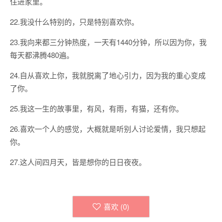
住进家里。
22.我没什么特别的，只是特别喜欢你。
23.我向来都三分钟热度，一天有1440分钟，所以因为你，我
每天都沸腾480遍。
24.自从喜欢上你，我就脱离了地心引力，因为我的重心变成
了你。
25.我这一生的故事里，有风，有雨，有猫，还有你。
26.喜欢一个人的感觉，大概就是听别人讨论爱情，我只想起
你。
27.这人间四月天，皆是想你的日日夜夜。
喜欢 (
0
)