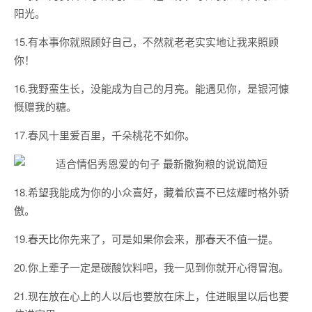
阳光。
15.有本事你就照顾好自己，不然就老老实实地让我来照顾
你！
16.我野蛮生长，没能成为自己的月亮。能遇见你，是银河慷
慨赠我的糖。
17.春风十里爱百里，千朵桃花不如你。
18.希望我能成为你的小众喜好，藏着欣喜不已炫耀时格外骄
傲。
19.春天比你先来了，可是如果你会来，那春天不值一提。
20.你上辈子一定是碳酸饮料吧，我一见到你就开心得冒泡。
21.现在放在心上的人以后也要放在床上，住进眼里以后也要