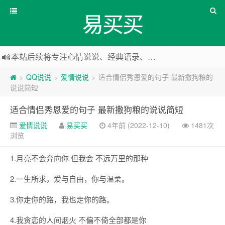
易买买
本站后续将专注心情说说、经典语录、心情随笔等
本站改版，下架友情链接
QQ说说
爱情说说
适合情侣秀恩爱的句子 最新撒狗粮的
>
>
>
说说简短
适合情侣秀恩爱的句子 最新撒狗粮的说说简短
爱情说说
易买买
4年前 (2022-12-10)
1481次
浏览
1.月亮不会奔向你 但我会 不远万里的那种
2.一生所求，爱与自由，你与温柔。
3.你走你的路，我也走你的路。
4.我贪恋的人间烟火 不偏不倚全部都是你