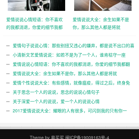
爱情说说心情短语：你不喜欢
爱情说说大全：余生如果不是
的我都消退，你爱的细节我都
你，那么其他人都是将就
翻倍
爱情句子说说心情：那些别扭又违心的嫌弃，都是说不出口的喜
欢
小清新文艺爱情说说：如若不是为了一个人，谁肯枯守一座
城
爱情说说心情短语：你不喜欢的我都消退，你爱的细节我都翻
倍
爱情说说大全：余生如果不是你，那么其他人都是将就
爱情个性说说大全：有些感情，就像瘟疫，得过之后，终身免
疫
关于思念一个人的说说，思念的说说心情句子
关于深爱一个人的说说，爱一个人的说说心情
2017爱情说说大全：耀眼的人有很多，可闪到我的只有你一
个
Theme by
易买买
闽ICP备19009163号-4