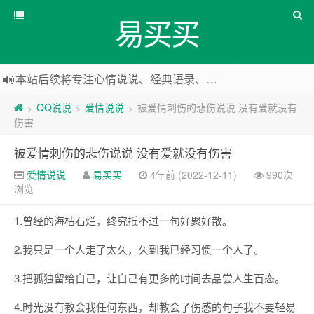
易买买
本站后续将专注心情说说、经典语录、心情随笔等
本站改版，下架友情链接
QQ说说
爱情说说
被爱情刺伤的悲伤说说 没有爱就没有
>
>
>
伤害
被爱情刺伤的悲伤说说 没有爱就没有伤害
爱情说说
易买买
4年前 (2022-12-11)
990次
浏览
1.曾经的海枯石烂，终究抵不过一句好聚好散。
2.我只是一个人走了太久，久到我已经习惯一个人了。
3.把孤独留给自己，让自己有更多的时间去品尝人生百态。
4.时光没有教会我任何东西，却教会了伤感的句子我不要轻易