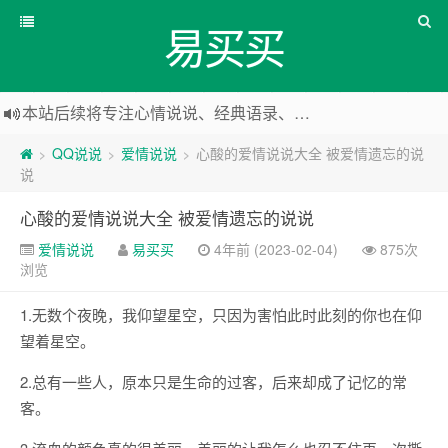
易买买
本站后续将专注心情说说、经典语录、心情随笔等
本站改版，下架友情链接
QQ说说
爱情说说
心酸的爱情说说大全 被爱情遗忘的说
>
>
>
说
心酸的爱情说说大全 被爱情遗忘的说说
爱情说说
易买买
4年前 (2023-02-04)
875次
浏览
1.无数个夜晚，我仰望星空，只因为害怕此时此刻的你也在仰
望着星空。
2.总有一些人，原本只是生命的过客，后来却成了记忆的常
客。