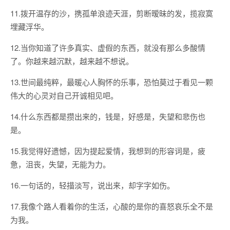
11.拨开温存的沙，携孤单浪迹天涯，剪断暧昧的发，揽寂寞
埋藏浮华。
12.当你知道了许多真实、虚假的东西，就没有那么多酸情
了。你越来越沉默，越来越不想说。
13.世间最纯粹，最暖心人胸怀的乐事，恐怕莫过于看见一颗
伟大的心灵对自己开诚相见吧。
14.什么东西都是攒出来的，钱是，好感是，失望和悲伤也
是。
15.我觉得好遗憾，因为提起爱情，我想到的形容词是，疲
惫，沮丧，失望，无能为力。
16.一句话的，轻描淡写，说出来，却字字如伤。
17.我像个路人看着你的生活，心酸的是你的喜怒哀乐全不是
为我。