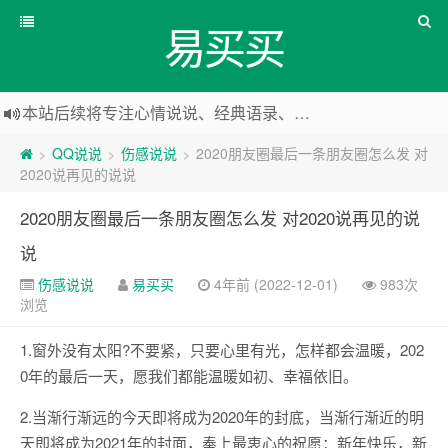
易买买
本站后续将专注心情说说、经典语录、心情随笔等
本站改版，下架友情链接
QQ说说
伤感说说
2020朋友圈最后一条朋友圈怎么发 对
>
>
>
2020说再见的说说
2020朋友圈最后一条朋友圈怎么发 对2020说再见的说
说
伤感说说
易买买
4年前 (2022-12-01)
983次
浏览
1.窗外没有太阳?不要紧，只要心里有光，怎样都会温暖，202
0年的最后一天，愿我们都能温暖如初、幸福依旧。
2.当渐行渐远的今天即将成为2020年的封底，当渐行渐近的明
天即将成为2021年的封面，奉上最衷心的祝愿：新年快乐，新