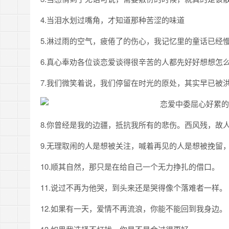
4.当泪水划过嘴角，才知道那种苦涩的味道
5.淋过雨的空气，疲倦了的伤心，我记忆里的童话已经
6.真心奉劝各位谈恋爱谈得很辛苦的人都先好好想想怎
7.我们微笑着说，我们停留在时光的原处，其实早已被
8.你曾经是我的边疆，抵抗我所有的悲伤。西风残，故
9.无理取闹的人是想被关注，喊着再见的人是想被挽留
10.顺其自然，那只是在给自己一个无力挣扎的借口。
11.说过不再为他哭，到头来还是哭得像个落难者一样。
12.如果有一天，爱情不再流浪，你能不能回到我身边。