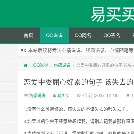
易买
首页
QQ说说
QQ网名
QQ签名
本站后续将专注心情说说、经典语录、心情随笔等
本站改版，下架友情链接
QQ说说
伤感说说
恋爱中委屈心好累的句子 该失
>
>
>
恋爱中委屈心好累的句子 该失去
伤感说说
易买买
4年前 (2022-12-18)
1
1.没有什么可遗憾的，该失去的不该失去的都失去了。
2.如果以后你会不经意地想起我，请别忘记我曾那样深
3.当感情到了无话可说，需要敷衍的时候，就真的是该