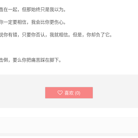
一直在一起，但那始终只是我以为。
，你一定要相信，我会比你更伤心。
都说你有错，只要你否认，我就相信。但是，你却负了它。
苦击倒，要么你把痛苦踩在脚下。
喜欢 (
0
)