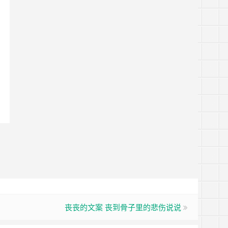
丧丧的文案 丧到骨子里的悲伤说说