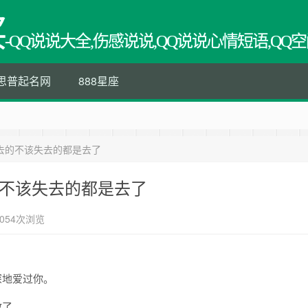
买
-QQ说说大全,伤感说说,QQ说说心情短语,QQ空
思普起名网
888星座
去的不该失去的都是去了
的不该失去的都是去了
054次浏览
深地爱过你。
散了